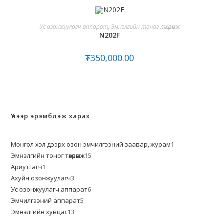
ADD TO CART
Ус озонжуулагч аппарат
,
Эмнэлгийн тоног төхөөрөмж
N202F
₮
350,000.00
Үнээр эрэмблэж харах
Монгол хэл дээрх озон эмчилгээний заавар, журам
1
Эмнэлгийн тоног төхөөрөмж
15
Ариутгагч
1
Ахуйн озонжуулагч
3
Ус озонжуулагч аппарат
6
Эмчилгээний аппарат
5
Эмнэлгийн хувцас
13