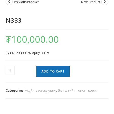
Previous Product
Next Product
N333
₮
100,000.00
Гутал хатаагч, ариутгагч
ADD TO CART
Categories:
Ахуйн озонжуулагч
,
Эмнэлгийн тоног төхөөрөмж