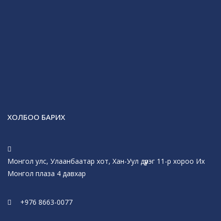
ХОЛБОО БАРИХ
Монгол улс, Улаанбаатар хот, Хан-Уул дүүрэг 11-р хороо Их
Монгол плаза 4 давхар
+976 8663-0077