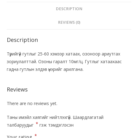
DESCRIPTION
REVIEWS (0)
Description
Түрийгүй гутлыг 25-60 хэмээр хатаах, озоноор ариутгах
зориулалттай. Озоны гаралт 10мг/ц. Гутлыг хатаахаас
гадна гутлын элдэв үнэрийг арилгана.
Reviews
There are no reviews yet.
Таны имэйл хаягийг нийтлэхгүй.
Шаардлагатай
*
талбаруудыг
гэж тэмдэглэсэн
*
Your rating