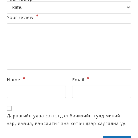
*
Your review
*
*
Name
Email
Дараагийн удаа сэтгэгдэл бичихийн тулд миний
нэр, имэйл, вэбсайтыг энэ хөтөч дээр хадгална уу.