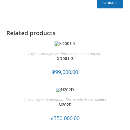
Related products
ADD TO CART
Ахуйн озонжуулагч
,
Эмнэлгийн тоног төхөөрөмж
XD001-3
₮
99,000.00
ADD TO CART
Ус озонжуулагч аппарат
,
Эмнэлгийн тоног төхөөрөмж
N202D
₮
350,000.00