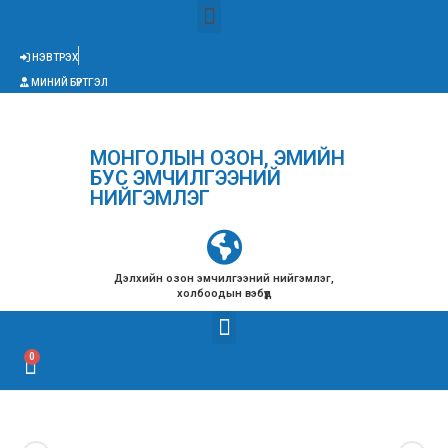
НЭВТРЭХ
МИНИЙ БҮРТГЭЛ
МОНГОЛЫН ОЗОН, ЭМИЙН
БУС ЭМЧИЛГЭЭНИЙ
НИЙГЭМЛЭГ
Дэлхийн озон эмчилгээний нийгэмлэг,
холбоодын вэбүүд