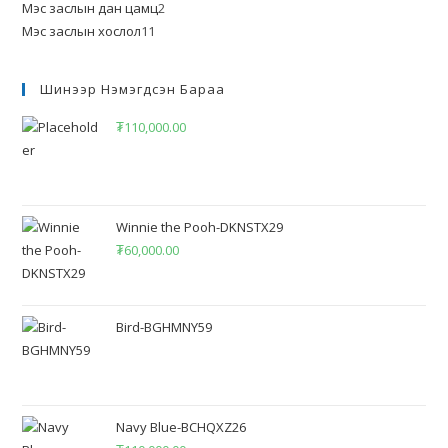
Мэс заслын дан цамц
2
Мэс заслын хослол
11
Шинээр Нэмэгдсэн Бараа
₮
110,000.00
Winnie the Pooh-DKNSTX29
₮
60,000.00
Bird-BGHMNY59
Navy Blue-BCHQXZ26