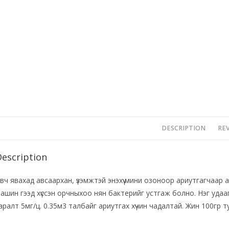
DESCRIPTION
REV
Description
вч явахад авсаархан, үзэмжтэй энэхүү мини озоноор ариутгагчаар алб
ашин гээд хүссэн орчныхоо нян бактерийг устгаж болно. Нэг уда
аралт 5мг/ц. 0.35м3 талбайг ариутгах хүчин чадалтай. Жин 100гр т