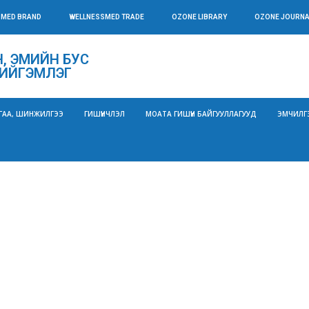
SMED BRAND
WELLNESSMED TRADE
OZONE LIBRARY
OZONE JOURNA
, ЭМИЙН БУС
ИЙГЭМЛЭГ
ГАА, ШИНЖИЛГЭЭ
ГИШҮҮНЧЛЭЛ
МОАТА ГИШҮҮН БАЙГУУЛЛАГУУД
ЭМЧИЛГ