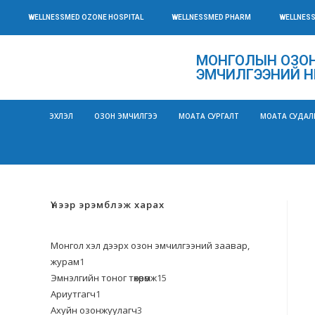
WELLNESSMED OZONE HOSPITAL
WELLNESSMED PHARM
WELLNES
МОНГОЛЫН ОЗОН
ЭМЧИЛГЭЭНИЙ Н
ЭХЛЭЛ
ОЗОН ЭМЧИЛГЭЭ
МОАТА СУРГАЛТ
МОАТА СУДАЛ
Үнээр эрэмблэж харах
Монгол хэл дээрх озон эмчилгээний заавар,
журам
1
Эмнэлгийн тоног төхөөрөмж
15
Ариутгагч
1
Ахуйн озонжуулагч
3