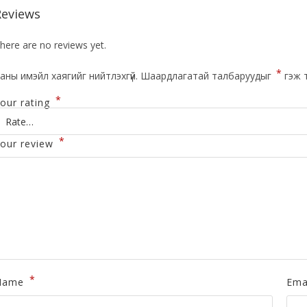
Reviews
here are no reviews yet.
*
аны имэйл хаягийг нийтлэхгүй.
Шаардлагатай талбаруудыг
гэж 
*
our rating
*
our review
*
Name
Ema