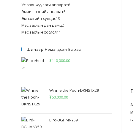
Ус озонжуулагч аппарат
6
Эмчилгээний аппарат
5
Эмнэлгийн хувцас
13
Мэс заслын дан цамц
2
Мэс заслын хослол
11
Шинээр Нэмэгдсэн Бараа
₮
110,000.00
Winnie the Pooh-DKNSTX29
₮
60,000.00
А
м
г
Bird-BGHMNY59