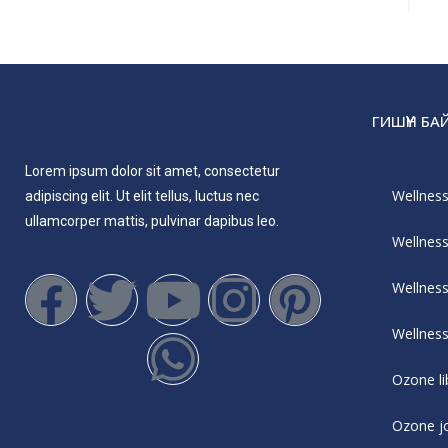
ГИШҮҮН Б
Lorem ipsum dolor sit amet, consectetur
Wellnes
adipiscing elit. Ut elit tellus, luctus nec
ullamcorper mattis, pulvinar dapibus leo.
Wellnes
Wellnes
Wellnes
Ozone li
Ozone j