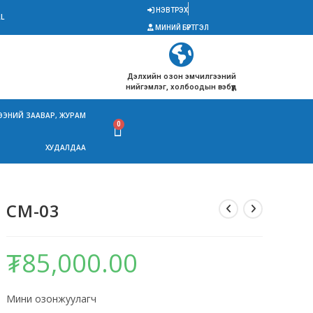
НЭВТРЭХ
L
МИНИЙ БҮРТГЭЛ
Дэлхийн озон эмчилгээний
нийгэмлэг, холбоодын вэбүүд
ЭЭНИЙ ЗААВАР, ЖУРАМ
ХУДАЛДАА
CM-03
₮
85,000.00
Мини озонжуулагч