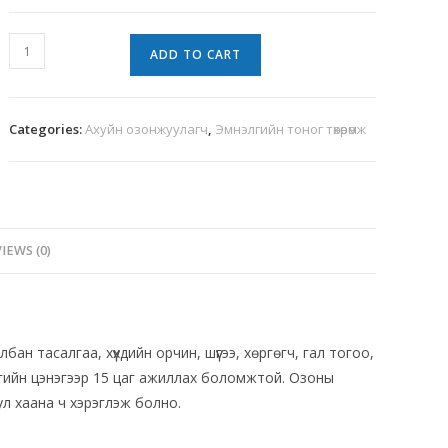
ADD TO CART
Categories:
Ахуйн озонжуулагч
,
Эмнэлгийн тоног төхөөрөмж
IEWS (0)
ан тасалгаа, хүүхдийн орчин, шүүгээ, хөргөгч, гал тогоо,
агийн цэнэгээр 15 цаг ажиллах боломжтой. Озоны
ул хаана ч хэрэглэж болно.