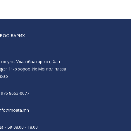
БОО БАРИХ
ол улс, Улаанбаатар хот, Хан-
дүүрэг 11-р хороо Их Монгол плаза
вхар
+976 8663-0077
info@moata.mn
Да - Бя 08.00 - 18.00