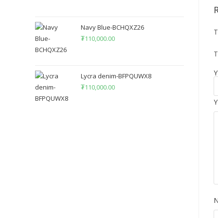
Navy Blue-BCHQXZ26
T
₮
110,000.00
Т
Y
Lycra denim-BFPQUWX8
₮
110,000.00
Y