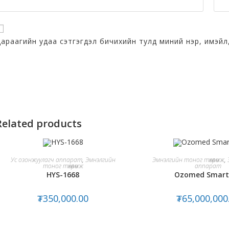
араагийн удаа сэтгэгдэл бичихийн тулд миний нэр, имэйл,
Related products
ADD TO CART
ADD TO CAR
Ус озонжуулагч аппарат
,
Эмнэлгийн
Эмнэлгийн тоног төхөөрөмж
,
тоног төхөөрөмж
аппарат
HYS-1668
Ozomed Smart
₮
350,000.00
₮
65,000,000