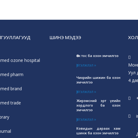
АЙГУУЛЛАГУУД
ШИНЭ МЭДЭЭ
ХОЛ
Өөх тос ба озон эмчилгээ
smed ozone hospital
Монг
Үргэлжлэл »
Уул 
smed pharm
Чихрийн шижин ба озон
4 да
эмчилгээ
smed brand
Үргэлжлэл »
Жирэмсний эрт үеийн
smed trade
хордлого ба озон
эмчилгээ
brary
Үргэлжлэл »
Ковидын дараах хам
ournal
шинж ба озон эмчилгээ