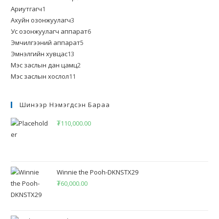
Ариутгагч
1
Ахуйн озонжуулагч
3
Ус озонжуулагч аппарат
6
Эмчилгээний аппарат
5
Эмнэлгийн хувцас
13
Мэс заслын дан цамц
2
Мэс заслын хослол
11
Шинээр Нэмэгдсэн Бараа
₮
110,000.00
Winnie the Pooh-DKNSTX29
₮
60,000.00