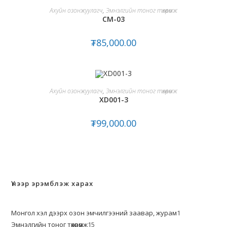
ADD TO CART
Ахуйн озонжуулагч
,
Эмнэлгийн тоног төхөөрөмж
CM-03
₮
85,000.00
ADD TO CART
Ахуйн озонжуулагч
,
Эмнэлгийн тоног төхөөрөмж
XD001-3
₮
99,000.00
Үнээр эрэмблэж харах
Монгол хэл дээрх озон эмчилгээний заавар, журам
1
Эмнэлгийн тоног төхөөрөмж
15