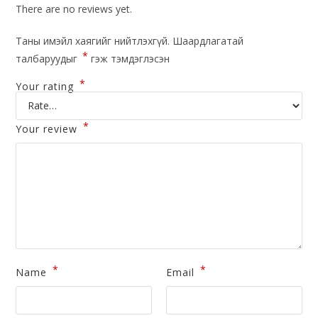
There are no reviews yet.
Таны имэйл хаягийг нийтлэхгүй.
Шаардлагатай
*
талбаруудыг
гэж тэмдэглэсэн
*
Your rating
*
Your review
*
*
Name
Email