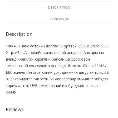
DESCRIPTION
REVIEWS (0)
Description
100-400 нанометрийн долгионы урттай UVD-B болон UVE
2 төрлийн UV гэрлийн эмчилгээний аппарат. Анх арьсны
өвчинд ихэвчлэн хэрэглэж байсан ба одоо озон
эмчилгээтэй хослуулан хэрэглэдэг болсон. ЕХ-ны 93/42 /
EEC эмнэлгийн хэрэгслийн удирдамжийн дагуу ангилж, CE
0123 гэрчилгээ олгосон. Уг аппаратаар эмчилгээ хийхдээ
зориулалтын UVB эмчилгээний иж бүрдлийг ашиглан
хийнэ.
Reviews