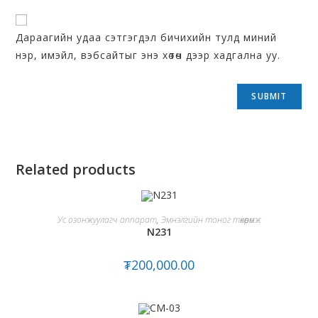
Дараагийн удаа сэтгэгдэл бичихийн тулд миний
нэр, имэйл, вэбсайтыг энэ хөтөч дээр хадгална уу.
Related products
ADD TO CART
Ус озонжуулагч аппарат
,
Эмнэлгийн тоног төхөөрөмж
N231
₮
200,000.00