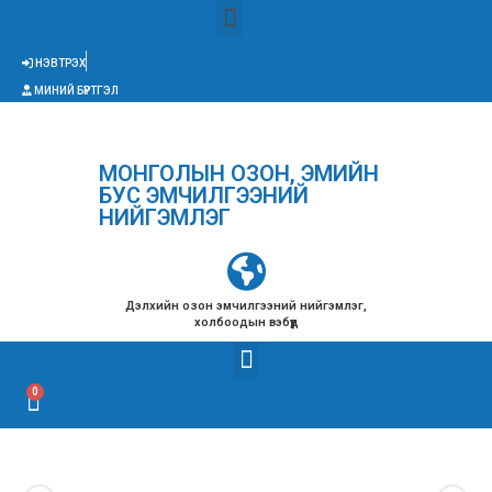
НЭВТРЭХ
МИНИЙ БҮРТГЭЛ
МОНГОЛЫН ОЗОН, ЭМИЙН
БУС ЭМЧИЛГЭЭНИЙ
НИЙГЭМЛЭГ
Дэлхийн озон эмчилгээний нийгэмлэг,
холбоодын вэбүүд