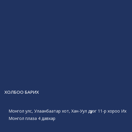
ХОЛБОО БАРИХ
Монгол улс, Улаанбаатар хот, Хан-Уул дүүрэг 11-р хороо Их
Монгол плаза 4 давхар