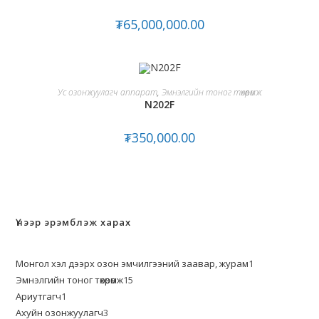
₮
65,000,000.00
ADD TO CART
Ус озонжуулагч аппарат
,
Эмнэлгийн тоног төхөөрөмж
N202F
₮
350,000.00
Үнээр эрэмблэж харах
Монгол хэл дээрх озон эмчилгээний заавар, журам
1
Эмнэлгийн тоног төхөөрөмж
15
Ариутгагч
1
Ахуйн озонжуулагч
3