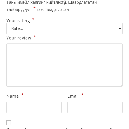
Таны имэйл хаягийг нийтлэхгүй.
Шаардлагатай
*
талбаруудыг
гэж тэмдэглэсэн
*
Your rating
*
Your review
*
*
Name
Email