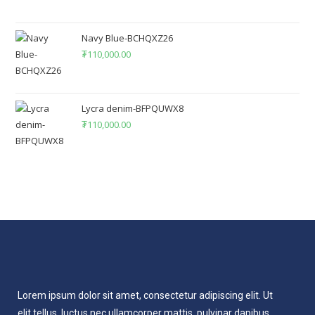
Navy Blue-BCHQXZ26
₮
110,000.00
Lycra denim-BFPQUWX8
₮
110,000.00
Lorem ipsum dolor sit amet, consectetur adipiscing elit. Ut
elit tellus, luctus nec ullamcorper mattis, pulvinar dapibus