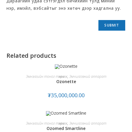
Дараагийн удаа сэтгэгдэл бичихийн тулд миний
нэр, имэйл, вэбсайтыг энэ хөтөч дээр хадгална уу.
Related products
ADD TO CART
Эмнэлгийн тоног төхөөрөмж
,
Эмчилгээний аппарат
Ozonette
₮
35,000,000.00
ADD TO CART
Эмнэлгийн тоног төхөөрөмж
,
Эмчилгээний аппарат
Ozomed Smartline