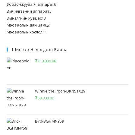
Ус озонжуулагч аппарат
6
Эмчилгээний аппарат
5
Эмнэлгийн хувцас
13
Мэс заслын дан цамц
2
Мэс заслын хослол
11
Шинээр Нэмэгдсэн Бараа
₮
110,000.00
Winnie the Pooh-DKNSTX29
₮
60,000.00
Bird-BGHMNY59