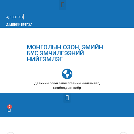
НЭВТРЭХ
МИНИЙ БҮРТГЭЛ
МОНГОЛЫН ОЗОН, ЭМИЙН
БУС ЭМЧИЛГЭЭНИЙ
НИЙГЭМЛЭГ
Дэлхийн озон эмчилгээний нийгэмлэг,
холбоодын вэбүүд