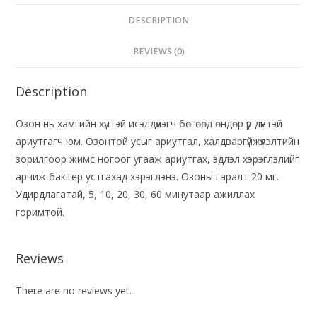
DESCRIPTION
REVIEWS (0)
Description
Озон нь хамгийн хүчтэй исэлдүүлэгч бөгөөд өндөр үр дүнтэй
ариутгагч юм. Озонтой усыг ариутгал, халдваргүйжүүлэлтийн
зорилгоор жимс ногоог угааж ариутгах, эдлэл хэрэглэлийг
арчиж бактер устгахад хэрэглэнэ. Озоны гаралт 20 мг.
Удирдлагатай, 5, 10, 20, 30, 60 минутаар ажиллах
горимтой.
Reviews
There are no reviews yet.