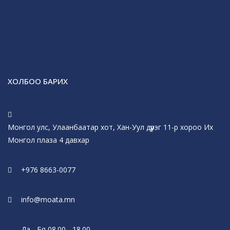
ХОЛБОО БАРИХ
Монгол улс, Улаанбаатар хот, Хан-Уул дүүрэг 11-р хороо Их
Монгол плаза 4 давхар
+976 8663-0077
info@moata.mn
Да - Бя 08.00 - 18.00