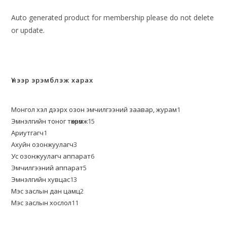
Auto generated product for membership please do not delete
or update.
Үнээр эрэмблэж харах
Монгол хэл дээрх озон эмчилгээний заавар, журам
1
Эмнэлгийн тоног төхөөрөмж
15
Ариутгагч
1
Ахуйн озонжуулагч
3
Ус озонжуулагч аппарат
6
Эмчилгээний аппарат
5
Эмнэлгийн хувцас
13
Мэс заслын дан цамц
2
Мэс заслын хослол
11