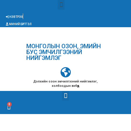
НЭВТРЭХ
МИНИЙ БҮРТГЭЛ
МОНГОЛЫН ОЗОН, ЭМИЙН
БУС ЭМЧИЛГЭЭНИЙ
НИЙГЭМЛЭГ
Дэлхийн озон эмчилгээний нийгэмлэг,
холбоодын вэбүүд