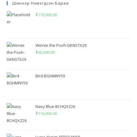
Шинээр Нэмэгдсэн Бараа
₮
110,000.00
Winnie the Pooh-DKNSTX29
₮
60,000.00
Bird-BGHMNY59
Navy Blue-BCHQXZ26
₮
110,000.00
Lycra denim-BFPQUWX8