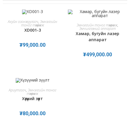
ADD TO CART
Ахуйн озонжуулагч
,
Эмнэлгийн
ADD TO CART
Эмнэлгийн тоног төхөөрөмж
,
тоног төхөөрөмж
Эмчилгээний аппарат
XD001-3
Хамар, бугуйн лазер
аппарат
₮
99,000.00
₮
499,000.00
ADD TO CART
Ариутгагч
,
Эмнэлгийн тоног
төхөөрөмж
Хүзүүний зүүлт
₮
80,000.00