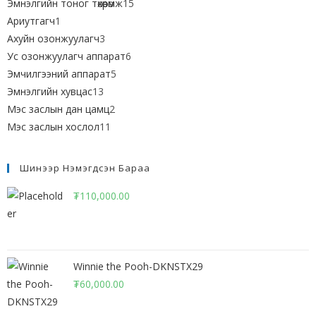
Эмнэлгийн тоног төхөөрөмж
15
Ариутгагч
1
Ахуйн озонжуулагч
3
Ус озонжуулагч аппарат
6
Эмчилгээний аппарат
5
Эмнэлгийн хувцас
13
Мэс заслын дан цамц
2
Мэс заслын хослол
11
Шинээр Нэмэгдсэн Бараа
₮
110,000.00
Winnie the Pooh-DKNSTX29
₮
60,000.00