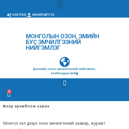
НЭВТРЭХ
МИНИЙ БҮРТГЭЛ
МОНГОЛЫН ОЗОН, ЭМИЙН
БУС ЭМЧИЛГЭЭНИЙ
НИЙГЭМЛЭГ
Дэлхийн озон эмчилгээний нийгэмлэг,
холбоодын вэбүүд
Үнээр эрэмблэж харах
Монгол хэл дээрх озон эмчилгээний заавар, журам
1