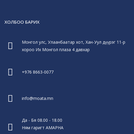
ХОЛБОО БАРИХ
Монгол улс, Улаанбаатар хот, Хан-Уул дүүрэг 11-р
хороо Их Монгол плаза 4 давхар
+976 8663-0077
info@moata.mn
Да - Бя 08.00 - 18.00
Ням гаригт АМАРНА