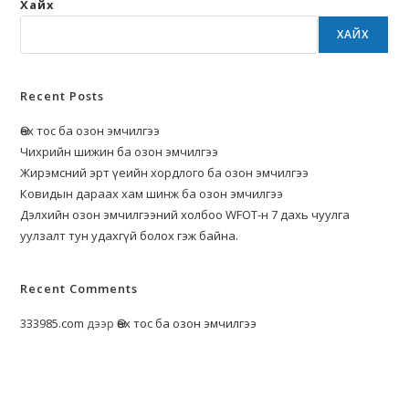
Хайх
ХАЙХ
Recent Posts
Өөх тос ба озон эмчилгээ
Чихрийн шижин ба озон эмчилгээ
Жирэмсний эрт үеийн хордлого ба озон эмчилгээ
Ковидын дараах хам шинж ба озон эмчилгээ
Дэлхийн озон эмчилгээний холбоо WFOT-н 7 дахь чуулга
уулзалт тун удахгүй болох гэж байна.
Recent Comments
333985.com
дээр
Өөх тос ба озон эмчилгээ