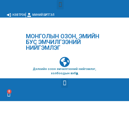
НЭВТРЭХ
МИНИЙ БҮРТГЭЛ
МОНГОЛЫН ОЗОН, ЭМИЙН
БУС ЭМЧИЛГЭЭНИЙ
НИЙГЭМЛЭГ
Дэлхийн озон эмчилгээний нийгэмлэг,
холбоодын вэбүүд