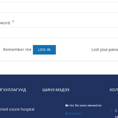
*
sword
Remember me
Lost your pass
LOG IN
АЙГУУЛЛАГУУД
ШИНЭ МЭДЭЭ
ХОЛ
Өөх тос ба озон эмчилгээ
smed ozone hospital
Үргэлжлэл »
М