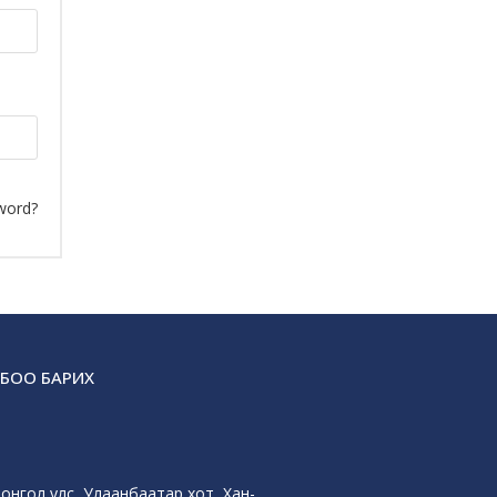
word?
БОО БАРИХ
онгол улс, Улаанбаатар хот, Хан-