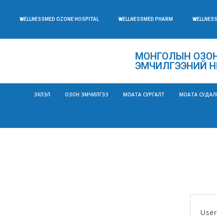
WELLNESSMED OZONE HOSPITAL
WELLNESSMED PHARM
WELLNES
МОНГОЛЫН ОЗОН
ЭМЧИЛГЭЭНИЙ Н
ЭХЛЭЛ
ОЗОН ЭМЧИЛГЭЭ
МОАТА СУРГАЛТ
МОАТА СУДАЛ
User