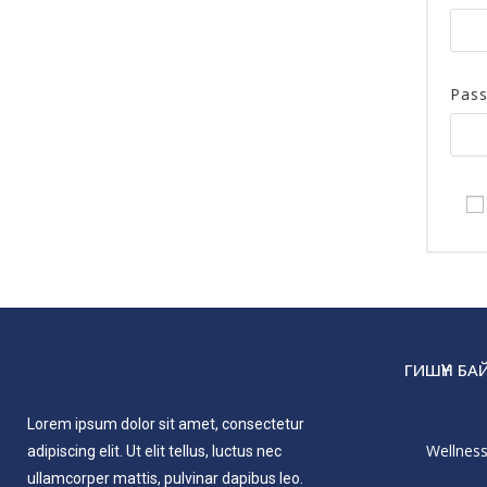
Pas
ГИШҮҮН Б
Lorem ipsum dolor sit amet, consectetur
Wellnes
adipiscing elit. Ut elit tellus, luctus nec
ullamcorper mattis, pulvinar dapibus leo.