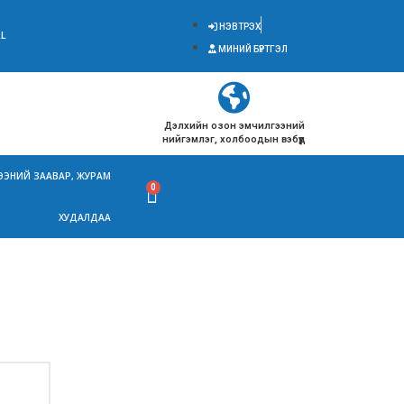
НЭВТРЭХ
L
МИНИЙ БҮРТГЭЛ
Дэлхийн озон эмчилгээний
нийгэмлэг, холбоодын вэбүүд
ЭЭНИЙ ЗААВАР, ЖУРАМ
ХУДАЛДАА