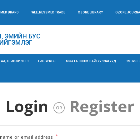
SMED BRAND
WELLNESSMED TRADE
OZONE LIBRARY
OZONE JOURNA
, ЭМИЙН БУС
ИЙГЭМЛЭГ
ГАА, ШИНЖИЛГЭЭ
ГИШҮҮНЧЛЭЛ
МОАТА ГИШҮҮН БАЙГУУЛЛАГУУД
ЭМЧИЛГ
Login
Register
OR
*
name or email address